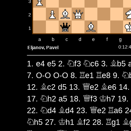
3
2
1
a
b
c
d
e
f
g
Eljanov, Pavel
0:12:
1.
e4
e5
2.
Nf3
Nc6
3.
Bb5
7.
O-O
O-O
8.
Re1
Re8
9.
N
12.
Bc2
d5
13.
Qe2
Be6
14
17.
Nh2
a5
18.
Qf3
Kh7
19.
22.
Nd4
Bd4
23.
Qe2
Ra6
2
Nh5
27.
Kh1
Bf2
28.
Rg1
B