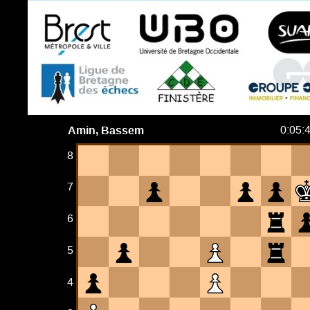
Amin, Bassem
0:05:
8
7
6
5
4