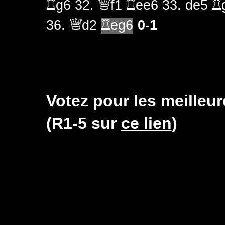
Rg6
32.
Qf1
Ree6
33.
de5
R
0-1
36.
Qd2
Reg6
Votez pour les meilleur
(R1-5 sur
ce lien
)