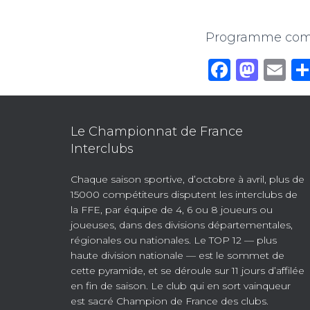
Programme comp
F
M
E
a
a
m
c
st
ai
e
o
l
Le Championnat de France
Interclubs
b
d
o
o
Chaque saison sportive, d’octobre à avril, plus de
15000 compétiteurs disputent les interclubs de
o
n
la FFE, par équipe de 4, 6 ou 8 joueurs ou
k
joueuses, dans des divisions départementales,
régionales ou nationales. Le TOP 12 — plus
haute division nationale — est le sommet de
cette pyramide, et se déroule sur 11 jours d’affilée
en fin de saison. Le club qui en sort vainqueur
est sacré Champion de France des clubs.