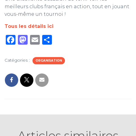
meilleurs clubs français en action, tout en jouant
vous-même un tournoi !
Tous les détails ici
F
M
E
P
a
a
m
ar
c
st
ai
ta
Catégories :
ORGANISATION
e
o
l
g
b
d
er
o
o
o
n
k
Articles similaires