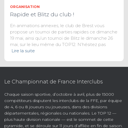
ORGANISATION
Rapide et Blitz du club !
En animations annexes, le club de Brest vous
propose un tournoi de parties rapides ce dimanche
19 mai, ainsi qu’un tournoi de Blitz le dimanche 26
mai, sur le lieu même du TOP12. N’hésitez pas
Lire la suite
Le Championnat de France Interclubs
Chaque saison sportive, d’octobre à avril, plus de 15000
compétiteurs disputent les interclubs de la FFE, par équipe
de 4, 6 ou 8 joueurs ou joueuses, dans des divisions
départementales, régionales ou nationales. Le TOP 12 —
plus haute division nationale — est le sommet de cette
pyramide, et se déroule sur 11 jours d’affilée en fin de saison.