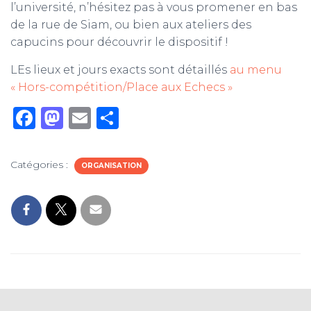
l’université, n’hésitez pas à vous promener en bas
de la rue de Siam, ou bien aux ateliers des
capucins pour découvrir le dispositif !
LEs lieux et jours exacts sont détaillés
au menu
« Hors-compétition/Place aux Echecs »
F
M
E
P
a
a
m
ar
c
st
ai
ta
Catégories :
ORGANISATION
e
o
l
g
b
d
er
o
o
o
n
k