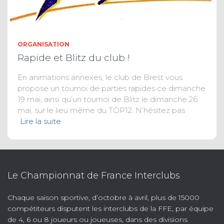
ORGANISATION
Rapide et Blitz du club !
En animations annexes, le club de Brest vous
propose un tournoi de parties rapides ce dimanche
19 mai, ainsi qu’un tournoi de Blitz le dimanche 26
mai, sur le lieu même du TOP12. N’hésitez pas
Lire la suite
Le Championnat de France Interclubs
Chaque saison sportive, d’octobre à avril, plus de 15000
compétiteurs disputent les interclubs de la FFE, par équipe
de 4, 6 ou 8 joueurs ou joueuses, dans des divisions