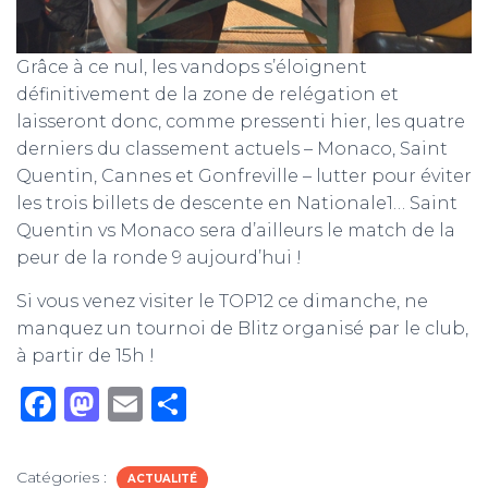
Grâce à ce nul, les vandops s’éloignent
définitivement de la zone de relégation et
laisseront donc, comme pressenti hier, les quatre
derniers du classement actuels – Monaco, Saint
Quentin, Cannes et Gonfreville – lutter pour éviter
les trois billets de descente en Nationale1… Saint
Quentin vs Monaco sera d’ailleurs le match de la
peur de la ronde 9 aujourd’hui !
Si vous venez visiter le TOP12 ce dimanche, ne
manquez un tournoi de Blitz organisé par le club,
à partir de 15h !
F
M
E
P
a
a
m
ar
c
st
ai
ta
Catégories :
ACTUALITÉ