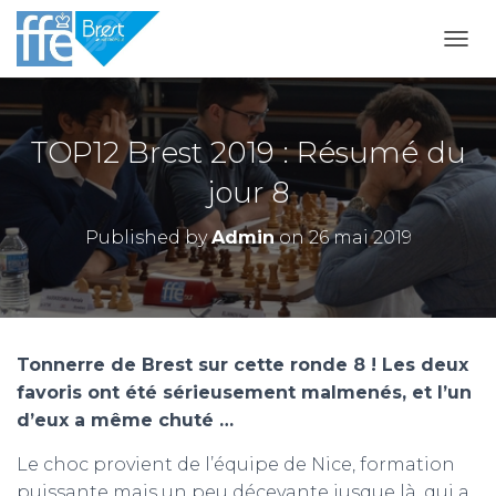
OUVR
TOP12 Brest 2019 : Résumé du
jour 8
Published by
Admin
on
26 mai 2019
Tonnerre de Brest sur cette ronde 8 ! Les deux
favoris ont été sérieusement malmenés, et l’un
d’eux a même chuté …
Le choc provient de l’équipe de Nice, formation
puissante mais un peu décevante jusque là, qui a