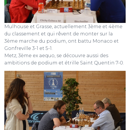
Mulhouse et Grasse, actuellement 3ème et 4ème
du classement et qui rêvent de monter sur la
3ème marche du podium, ont battu Monaco et
Gonfreville 3-1 et 5-1.
Metz, 3ème ex aequo, se découvre aussi des
ambitions de podium et étrille Saint Quentin 7-0.