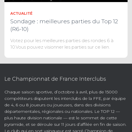
ACTUALITÉ
Sondage : meilleures parties du Top 12
(R6-10)
Votez pour les meilleures parties des rondes 6 à
10.Vous pouvez visionner les parties sur ce lien.
Le Championnat de France Interclubs
Chaque saison sportive, d’octobre à avril, plus de 15000
compétiteurs disputent les interclubs de la FFE, par équipe
de 4, 6 ou 8 joueurs ou joueuses, dans des divisions
départementales, régionales ou nationales. Le TOP 12 —
plus haute division nationale — est le sommet de cette
pyramide, et se déroule sur 11 jours d’affilée en fin de saison.
Le club qui en sort vainqueur est sacré Champion de