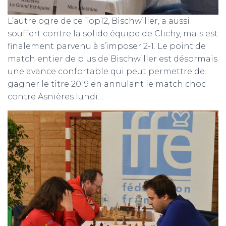
L’autre ogre de ce Top12, Bischwiller, a aussi
souffert contre la solide équipe de Clichy, mais est
finalement parvenu à s’imposer 2-1. Le point de
match entier de plus de Bischwiller est désormais
une avance confortable qui peut permettre de
gagner le titre 2019 en annulant le match choc
contre Asnières lundi…