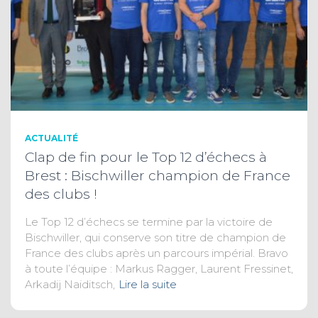
ACTUALITÉ
Clap de fin pour le Top 12 d’échecs à
Brest : Bischwiller champion de France
des clubs !
Le Top 12 d’échecs se termine par la victoire de
Bischwiller, qui conserve son titre de champion de
France des clubs après un parcours impérial. Bravo
à toute l’équipe : Markus Ragger, Laurent Fressinet,
Arkadij Naiditsch,
Lire la suite