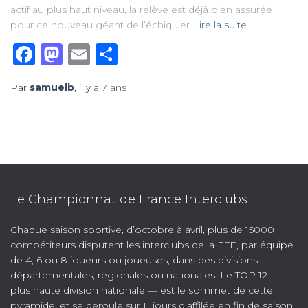
actif au plus haut niveau, la relève est déjà bien assurée
pour ce nouveau géant de l’échiquier
Lire la suite
Facebook
Mastodon
Email
Partager
Par
samuelb
, il y a
7 ans
Le Championnat de France Interclubs
Chaque saison sportive, d’octobre à avril, plus de 15000
compétiteurs disputent les interclubs de la FFE, par équipe
de 4, 6 ou 8 joueurs ou joueuses, dans des divisions
départementales, régionales ou nationales. Le TOP 12 —
plus haute division nationale — est le sommet de cette
pyramide, et se déroule sur 11 jours d’affilée en fin de saison.