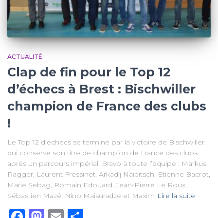
ACTUALITÉ
Clap de fin pour le Top 12
d’échecs à Brest : Bischwiller
champion de France des clubs
!
Le Top 12 d’échecs se termine par la victoire de Bischwiller,
qui conserve son titre de champion de France des clubs
après un parcours impérial. Bravo à toute l’équipe : Markus
Ragger, Laurent Fressinet, Arkadij Naiditsch, Etienne Bacrot,
Marie Sebag, Romain Edouard, Jean-Pierre Le Roux,
Sébastien Mazé, Nino Maisuradze et Maxim
Lire la suite
Facebook
Mastodon
Email
Partager