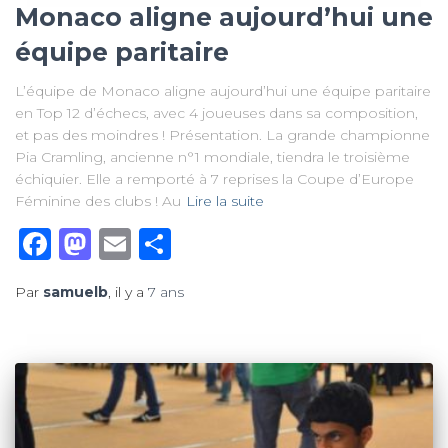
Monaco aligne aujourd’hui une
équipe paritaire
L’équipe de Monaco aligne aujourd’hui une équipe paritaire
en Top 12 d’échecs, avec 4 joueuses dans sa composition,
et pas des moindres ! Présentation. La grande championne
Pia Cramling, ancienne n°1 mondiale, tiendra le troisième
échiquier. Elle a remporté à 7 reprises la Coupe d’Europe
Féminine des clubs ! Au
Lire la suite
Facebook
Mastodon
Email
Partager
Par
samuelb
, il y a
7 ans